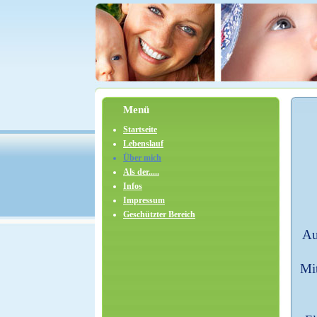
Menü
Startseite
Lebenslauf
Über mich
Als der.....
Infos
Impressum
Geschützter Bereich
Au
M