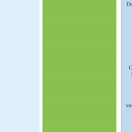
Du
G
ve