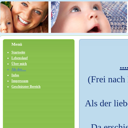
Menü
Startseite
Lebenslauf
..
Über mich
Als der.....
Infos
(Frei nach
Impressum
Geschützter Bereich
Als der lie
Da erschie