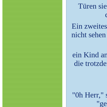
Türen sie
Ein zweites
nicht sehen
ein Kind a
die trotzd
"0h Herr," 
"ge